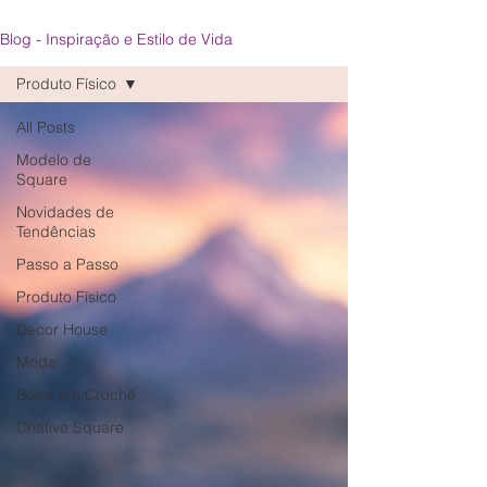
Blog - Inspiração e Estilo de Vida
Produto Físico
All Posts
Modelo de
Square
Novidades de
Tendências
Passo a Passo
Produto Físico
Decor House
Moda
Bolsa em Crochê
Criative Square