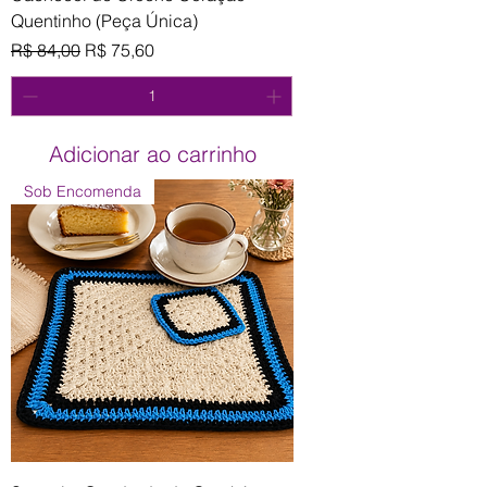
Quentinho (Peça Única)
Preço normal
Preço promocional
R$ 84,00
R$ 75,60
Adicionar ao carrinho
Sob Encomenda