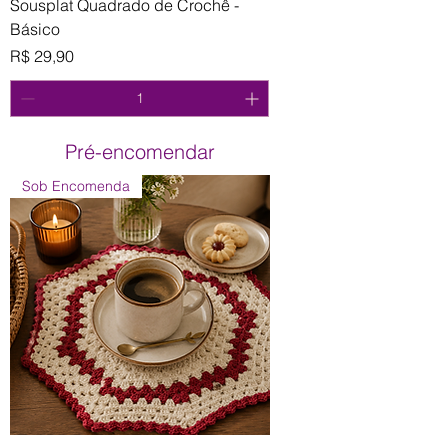
Sousplat Quadrado de Crochê -
Básico
Preço
R$ 29,90
Pré-encomendar
Sob Encomenda