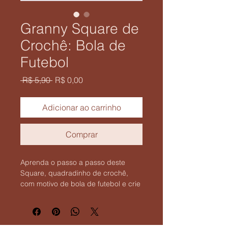
Granny Square de
Crochê: Bola de
Futebol
Preço
Preço
 R$ 5,90 
R$ 0,00
normal
promocional
Adicionar ao carrinho
Comprar
Aprenda o passo a passo deste 
Square, quadradinho de crochê, 
com motivo de bola de futebol e crie 
muitas peças para decorar a casa, 
presentear ou fazer receita.
O tutorial é um passo a passo 