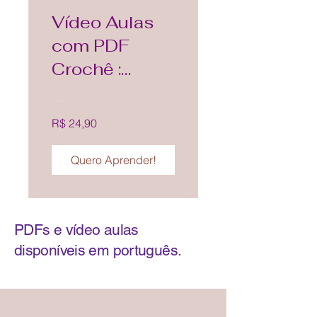
Vídeo Aulas
com PDF
Crochê :
Conjunto
Coração
R$ 24,90
Quentinho - 3
peças
Quero Aprender!
PDFs e vídeo aulas
disponíveis em português.